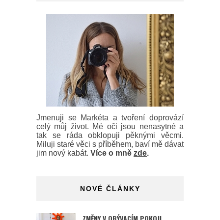
Jmenuji se Markéta a tvoření doprovází
celý můj život. Mé oči jsou nenasytné a
tak se ráda obklopuji pěknými věcmi.
Miluji staré věci s příběhem, baví mě dávat
jim nový kabát.
Více o mně
zde
.
NOVÉ ČLÁNKY
ZMĚNY V OBÝVACÍM POKOJI