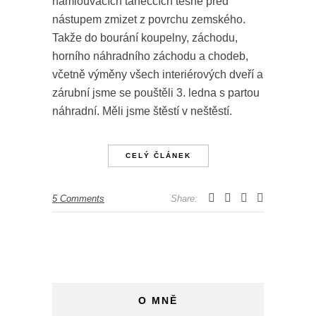
namlouvacích tanečcích těsně před
nástupem zmizet z povrchu zemského.
Takže do bourání koupelny, záchodu,
horního náhradního záchodu a chodeb,
včetně výměny všech interiérových dveří a
zárubní jsme se pouštěli 3. ledna s partou
náhradní. Měli jsme štěstí v neštěstí.
CELÝ ČLÁNEK
5 Comments
Share:
O MNĚ