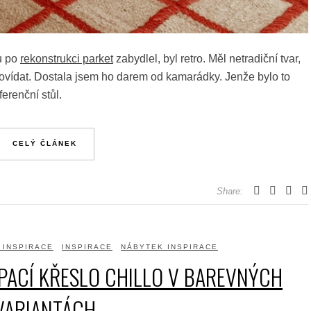
u po
rekonstrukci parket
zabydlel, byl retro. Měl netradiční tvar,
povídat. Dostala jsem ho darem od kamarádky. Jenže bylo to
erenční stůl.
CELÝ ČLÁNEK
Share:
 INSPIRACE
INSPIRACE
NÁBYTEK INSPIRACE
PACÍ KŘESLO CHILLO V BAREVNÝCH
VARIANTÁCH