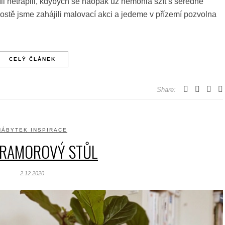
íli netrápili, kdybych se naopak už nemohla sžít s šeredně
rostě jsme zahájili malovací akci a jedeme v přízemí pozvolna
CELÝ ČLÁNEK
Share:
NÁBYTEK INSPIRACE
MRAMOROVÝ STŮL
2.12.2020