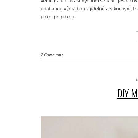
vedle gauče. A asi bychom se s ní i ještě chv
upatlanou výmalbou v jídelně a v kuchyni. P
pokoj po pokoji.
2 Comments
DIY 