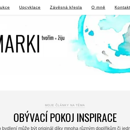
rukce
Upcyklace
Závěsná křesla
O mně
Kontak
MOJE ČLÁNKY NA TÉMA
OBÝVACÍ POKOJ INSPIRACE
 bydlení může být originál díky mnoha různým doplňkům či jednod