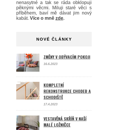
nenasytné a tak se ráda obklopuji
pěknými věcmi. Miluji staré věci s
příběhem, baví mě dávat jim nový
kabát.
Více o mně
zde
.
NOVÉ ČLÁNKY
ZMĚNY V OBÝVACÍM POKOJI
16.6.2023
KOMPLETNÍ
REKONSTRUKCE CHODEB A
SCHODIŠTĚ
17.4.2023
VESTAVĚNÁ SKŘÍŇ V NAŠÍ
MALÉ LOŽNIČCE