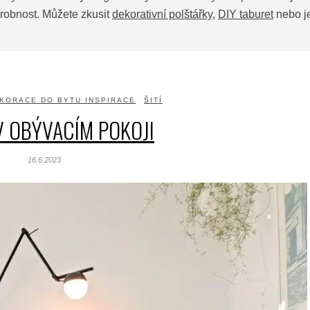
robnost. Můžete zkusit
dekorativní polštářky
,
DIY taburet
nebo je
KORACE DO BYTU INSPIRACE
ŠITÍ
V OBÝVACÍM POKOJI
16.6.2023