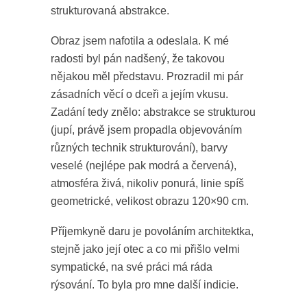
strukturovaná abstrakce.
Obraz jsem nafotila a odeslala. K mé
radosti byl pán nadšený, že takovou
nějakou měl představu. Prozradil mi pár
zásadních věcí o dceři a jejím vkusu.
Zadání tedy znělo: abstrakce se strukturou
(jupí, právě jsem propadla objevováním
různých technik strukturování), barvy
veselé (nejlépe pak modrá a červená),
atmosféra živá, nikoliv ponurá, linie spíš
geometrické, velikost obrazu 120×90 cm.
Příjemkyně daru je povoláním architektka,
stejně jako její otec a co mi přišlo velmi
sympatické, na své práci má ráda
rýsování. To byla pro mne další indicie.