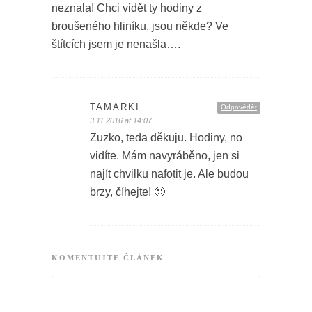
neznala! Chci vidět ty hodiny z
broušeného hliníku, jsou někde? Ve
štítcích jsem je nenašla….
TAMARKI
Odpovědět
3.11.2016 at 14:07
Zuzko, teda děkuju. Hodiny, no
vidíte. Mám navyráběno, jen si
najít chvilku nafotit je. Ale budou
brzy, číhejte! 🙂
KOMENTUJTE ČLÁNEK