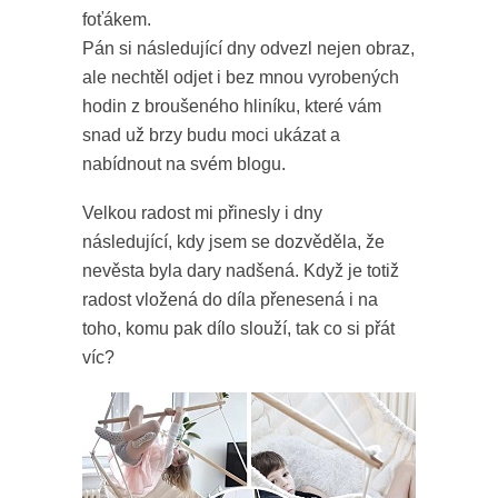
foťákem.
Pán si následující dny odvezl nejen obraz,
ale nechtěl odjet i bez mnou vyrobených
hodin z broušeného hliníku, které vám
snad už brzy budu moci ukázat a
nabídnout na svém blogu.
Velkou radost mi přinesly i dny
následující, kdy jsem se dozvěděla, že
nevěsta byla dary nadšená. Když je totiž
radost vložená do díla přenesená i na
toho, komu pak dílo slouží, tak co si přát
víc?