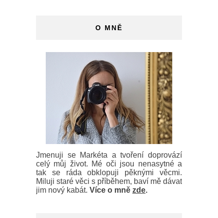
O MNĚ
Jmenuji se Markéta a tvoření doprovází
celý můj život. Mé oči jsou nenasytné a
tak se ráda obklopuji pěknými věcmi.
Miluji staré věci s příběhem, baví mě dávat
jim nový kabát.
Více o mně
zde
.