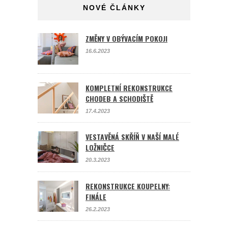
NOVÉ ČLÁNKY
ZMĚNY V OBÝVACÍM POKOJI
16.6.2023
KOMPLETNÍ REKONSTRUKCE
CHODEB A SCHODIŠTĚ
17.4.2023
VESTAVĚNÁ SKŘÍŇ V NAŠÍ MALÉ
LOŽNIČCE
20.3.2023
REKONSTRUKCE KOUPELNY:
FINÁLE
26.2.2023