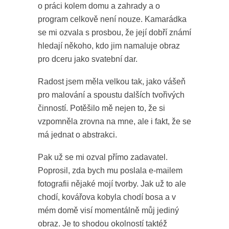
o práci kolem domu a zahrady a o
program celkově není nouze. Kamarádka
se mi ozvala s prosbou, že její dobří známí
hledají někoho, kdo jim namaluje obraz
pro dceru jako svatební dar.
Radost jsem měla velkou tak, jako vášeň
pro malování a spoustu dalších tvořivých
činností. Potěšilo mě nejen to, že si
vzpomněla zrovna na mne, ale i fakt, že se
má jednat o abstrakci.
Pak už se mi ozval přímo zadavatel.
Poprosil, zda bych mu poslala e-mailem
fotografii nějaké mojí tvorby. Jak už to ale
chodí, kovářova kobyla chodí bosa a v
mém domě visí momentálně můj jediný
obraz. Je to shodou okolností taktéž