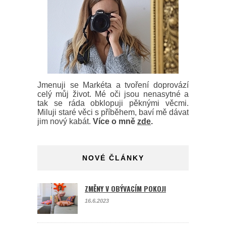
Jmenuji se Markéta a tvoření doprovází
celý můj život. Mé oči jsou nenasytné a
tak se ráda obklopuji pěknými věcmi.
Miluji staré věci s příběhem, baví mě dávat
jim nový kabát.
Více o mně
zde
.
NOVÉ ČLÁNKY
ZMĚNY V OBÝVACÍM POKOJI
16.6.2023