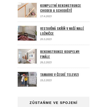
KOMPLETNÍ REKONSTRUKCE
CHODEB A SCHODIŠTĚ
17.4.2023
VESTAVĚNÁ SKŘÍŇ V NAŠÍ MALÉ
LOŽNIČCE
20.3.2023
REKONSTRUKCE KOUPELNY:
FINÁLE
26.2.2023
TAMARKI V ČESKÉ TELEVIZI
15.2.2023
ZŮSTAŇME VE SPOJENÍ