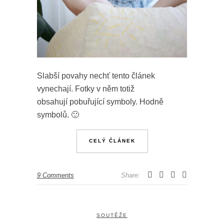
Slabší povahy nechť tento článek
vynechají. Fotky v něm totiž
obsahují pobuřující symboly. Hodně
symbolů. 🙂
CELÝ ČLÁNEK
9 Comments
Share:
SOUTĚŽE