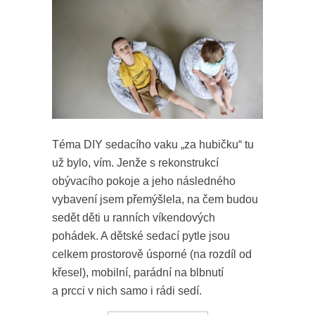
Téma DIY sedacího vaku „za hubičku“ tu
už bylo, vím. Jenže s rekonstrukcí
obývacího pokoje a jeho následného
vybavení jsem přemýšlela, na čem budou
sedět děti u ranních víkendových
pohádek. A dětské sedací pytle jsou
celkem prostorově úsporné (na rozdíl od
křesel), mobilní, parádní na blbnutí
a prcci v nich samo i rádi sedí.