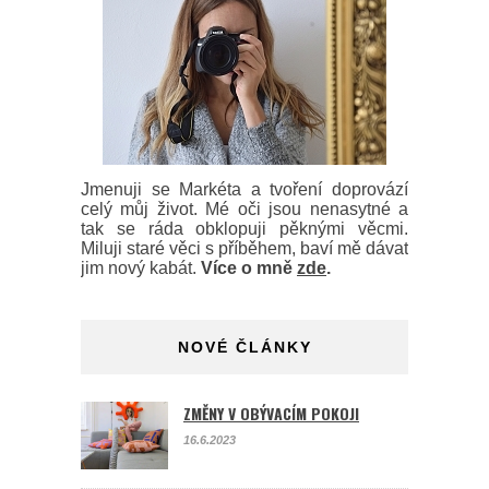
Jmenuji se Markéta a tvoření doprovází
celý můj život. Mé oči jsou nenasytné a
tak se ráda obklopuji pěknými věcmi.
Miluji staré věci s příběhem, baví mě dávat
jim nový kabát.
Více o mně
zde
.
NOVÉ ČLÁNKY
ZMĚNY V OBÝVACÍM POKOJI
16.6.2023