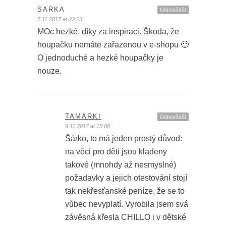
SARKA
Odpovědět
7.11.2017 at 22:23
MOc hezké, díky za inspiraci. Škoda, že
houpačku nemáte zařazenou v e-shopu 🙂
O jednoduché a hezké houpačky je
nouze.
TAMARKI
Odpovědět
9.11.2017 at 15:08
Šárko, to má jeden prostý důvod:
na věci pro děti jsou kladeny
takové (mnohdy až nesmyslné)
požadavky a jejich otestování stojí
tak nekřesťanské peníze, že se to
vůbec nevyplatí. Vyrobila jsem svá
závěsná křesla CHILLO i v dětské