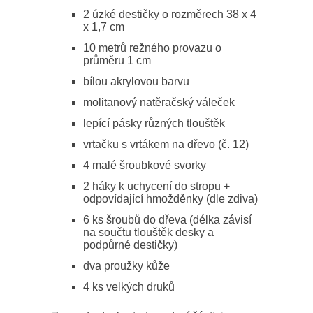
2 úzké destičky o rozměrech 38 x 4
x 1,7 cm
10 metrů režného provazu o
průměru 1 cm
bílou akrylovou barvu
molitanový natěračský váleček
lepící pásky různých tlouštěk
vrtačku s vrtákem na dřevo (č. 12)
4 malé šroubkové svorky
2 háky k uchycení do stropu +
odpovídající hmožděnky (dle zdiva)
6 ks šroubů do dřeva (délka závisí
na součtu tlouštěk desky a
podpůrné destičky)
dva proužky kůže
4 ks velkých druků