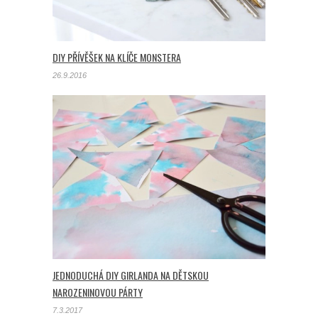
DIY PŘÍVĚŠEK NA KLÍČE MONSTERA
26.9.2016
JEDNODUCHÁ DIY GIRLANDA NA DĚTSKOU
NAROZENINOVOU PÁRTY
7.3.2017