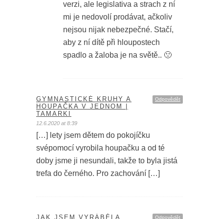
verzi, ale legislativa a strach z ní
mi je nedovolí prodávat, ačkoliv
nejsou nijak nebezpečné. Stačí,
aby z ní dítě při hloupostech
spadlo a žaloba je na světě.. 🙁
GYMNASTICKÉ KRUHY A
Odpovědět
HOUPAČKA V JEDNOM |
TAMARKI
12.6.2020 at 8:39
[…] lety jsem dětem do pokojíčku
svépomocí vyrobila houpačku a od té
doby jsme ji nesundali, takže to byla jistá
trefa do černého. Pro zachování […]
JAK JSEM VYRÁBĚLA
Odpovědět