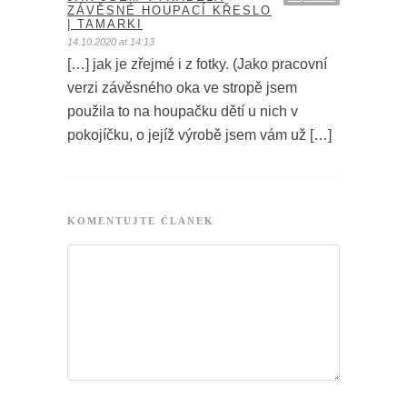
ZÁVĚSNÉ HOUPACÍ KŘESLO
| TAMARKI
14.10.2020 at 14:13
[…] jak je zřejmé i z fotky. (Jako pracovní
verzi závěsného oka ve stropě jsem
použila to na houpačku dětí u nich v
pokojíčku, o jejíž výrobě jsem vám už […]
KOMENTUJTE ČLÁNEK