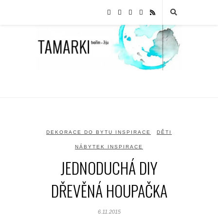
DEKORACE DO BYTU INSPIRACE
DĚTI
NÁBYTEK INSPIRACE
JEDNODUCHÁ DIY
DŘEVĚNÁ HOUPAČKA
6.11.2015