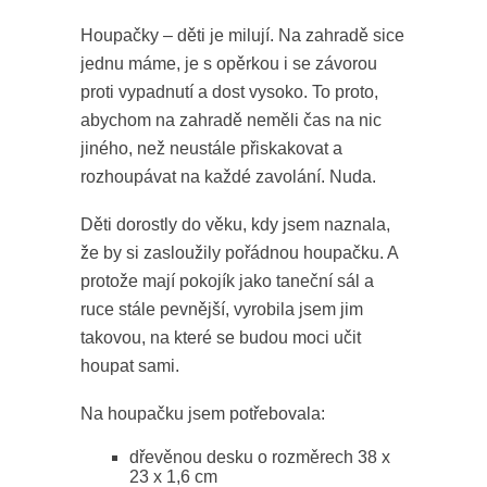
Houpačky – děti je milují. Na zahradě sice
jednu máme, je s opěrkou i se závorou
proti vypadnutí a dost vysoko. To proto,
abychom na zahradě neměli čas na nic
jiného, než neustále přiskakovat a
rozhoupávat na každé zavolání. Nuda.
Děti dorostly do věku, kdy jsem naznala,
že by si zasloužily pořádnou houpačku. A
protože mají pokojík jako taneční sál a
ruce stále pevnější, vyrobila jsem jim
takovou, na které se budou moci učit
houpat sami.
Na houpačku jsem potřebovala:
dřevěnou desku o rozměrech 38 x
23 x 1,6 cm