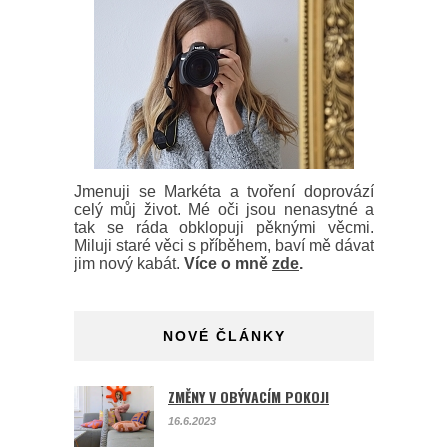
Jmenuji se Markéta a tvoření doprovází
celý můj život. Mé oči jsou nenasytné a
tak se ráda obklopuji pěknými věcmi.
Miluji staré věci s příběhem, baví mě dávat
jim nový kabát.
Více o mně
zde
.
NOVÉ ČLÁNKY
ZMĚNY V OBÝVACÍM POKOJI
16.6.2023