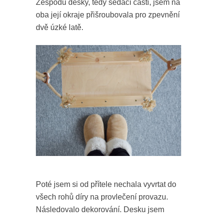
Zespodu desky, tedy sedací části, jsem na
oba její okraje přišroubovala pro zpevnění
dvě úzké latě.
Poté jsem si od přítele nechala vyvrtat do
všech rohů díry na provlečení provazu.
Následovalo dekorování. Desku jsem