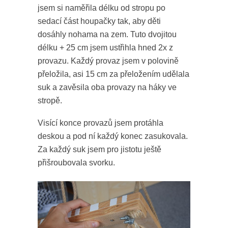
jsem si naměřila délku od stropu po
sedací část houpačky tak, aby děti
dosáhly nohama na zem. Tuto dvojitou
délku + 25 cm jsem ustřihla hned 2x z
provazu. Každý provaz jsem v polovině
přeložila, asi 15 cm za přeložením udělala
suk a zavěsila oba provazy na háky ve
stropě.
Visící konce provazů jsem protáhla
deskou a pod ní každý konec zasukovala.
Za každý suk jsem pro jistotu ještě
přišroubovala svorku.