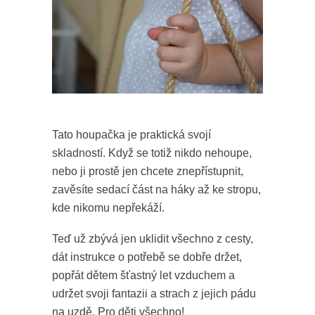
Tato houpačka je praktická svojí
skladností. Když se totiž nikdo nehoupe,
nebo ji prostě jen chcete znepřístupnit,
zavěsíte sedací část na háky až ke stropu,
kde nikomu nepřekáží.
Teď už zbývá jen uklidit všechno z cesty,
dát instrukce o potřebě se dobře držet,
popřát dětem šťastný let vzduchem a
udržet svoji fantazii a strach z jejich pádu
na uzdě. Pro děti všechno!